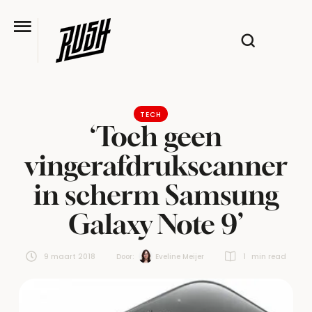
TECH
‘Toch geen
vingerafdrukscanner
in scherm Samsung
Galaxy Note 9’
9 maart 2018
Door:  
Eveline Meijer
1
 min read