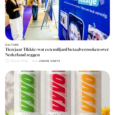
CULTURE
Tien jaar Tikkie: wat een miljard betaalverzoeken over
Nederland zeggen
25 juni 2026
door 
JOHAN VOETS