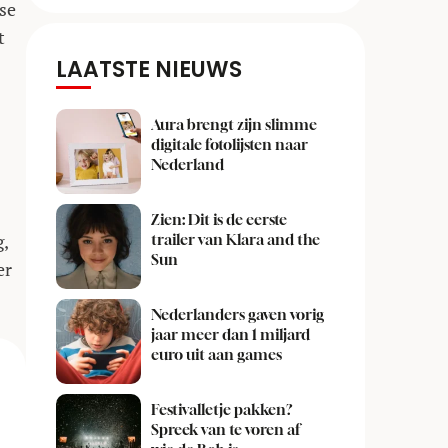
se
t
LAATSTE NIEUWS
Aura brengt zijn slimme
digitale fotolijsten naar
Nederland
Zien: Dit is de eerste
,
trailer van Klara and the
Sun
er
Nederlanders gaven vorig
jaar meer dan 1 miljard
euro uit aan games
Festivalletje pakken?
Spreek van te voren af