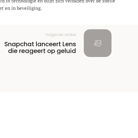
rd in technologie en blijft zich verbazen over de snelle
t en in beveiliging.
Volgende artikel
Snapchat lanceert Lens
die reageert op geluid