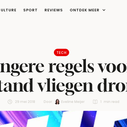
CULTURE
SPORT
REVIEWS
ONTDEK MEER
TECH
ngere regels vo
tand vliegen dr
29 mei 2018
Door:  
Eveline Meijer
1
 min read