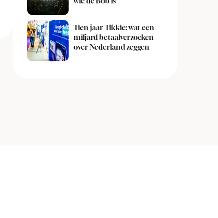
wie de Bob is
Tien jaar Tikkie: wat een
miljard betaalverzoeken
over Nederland zeggen