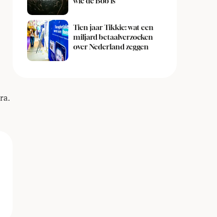
wie de Bob is
Tien jaar Tikkie: wat een
miljard betaalverzoeken
over Nederland zeggen
ra.