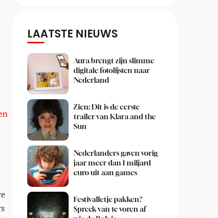
LAATSTE NIEUWS
Aura brengt zijn slimme
digitale fotolijsten naar
Nederland
Zien: Dit is de eerste
en
trailer van Klara and the
Sun
Nederlanders gaven vorig
jaar meer dan 1 miljard
euro uit aan games
re
Festivalletje pakken?
rs
Spreek van te voren af