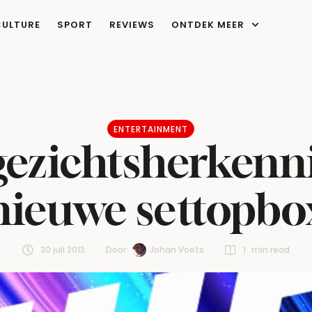
CULTURE
SPORT
REVIEWS
ONTDEK MEER
ENTERTAINMENT
ezichtsherkennin
nieuwe settopbo
30 juli 2013
Door:  
Johan Voets
1
 min read