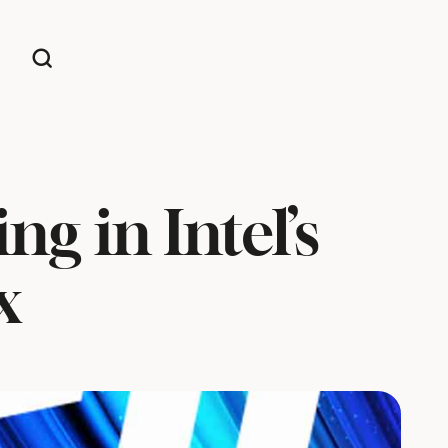
g in Intel’s
x