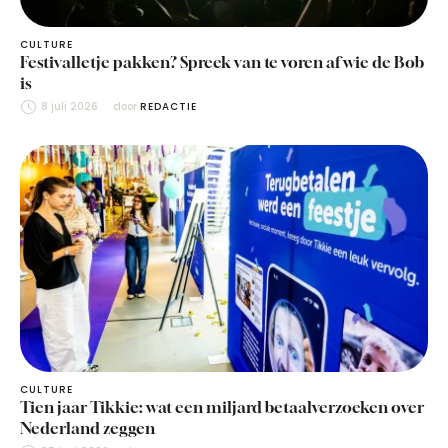
CULTURE
Festivalletje pakken? Spreek van te voren af wie de Bob
is
8 juli 2026
door 
REDACTIE
CULTURE
Tien jaar Tikkie: wat een miljard betaalverzoeken over
Nederland zeggen