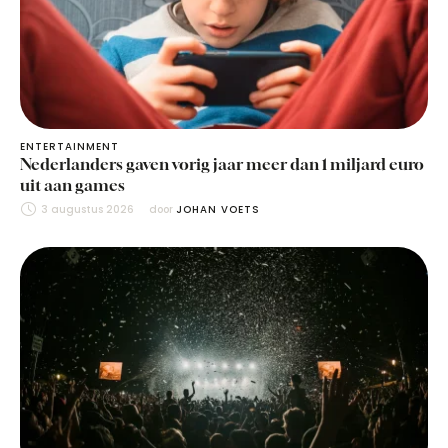
ENTERTAINMENT
Nederlanders gaven vorig jaar meer dan 1 miljard euro
uit aan games
3 augustus 2026
door 
JOHAN VOETS