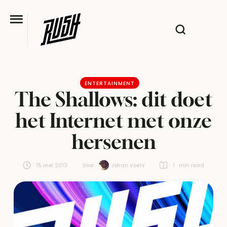
ENTERTAINMENT
The Shallows: dit doet
het Internet met onze
hersenen
15 mei 2013
Door:  
Johan Voets
1
 min read