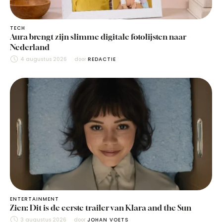
TECH
Aura brengt zijn slimme digitale fotolijsten naar
Nederland
4 augustus 2026
door 
REDACTIE
ENTERTAINMENT
Zien: Dit is de eerste trailer van Klara and the Sun
3 augustus 2026
door 
JOHAN VOETS