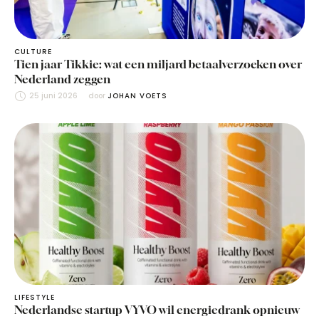
CULTURE
Tien jaar Tikkie: wat een miljard betaalverzoeken over
Nederland zeggen
25 juni 2026
door 
JOHAN VOETS
LIFESTYLE
Nederlandse startup VYVO wil energiedrank opnieuw