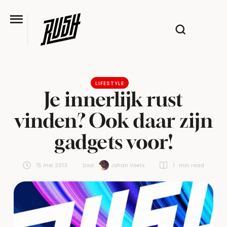
LIFESTYLE
Je innerlijk rust
vinden? Ook daar zijn
gadgets voor!
15 mei 2013
Door:  
Johan Voets
1
 min read