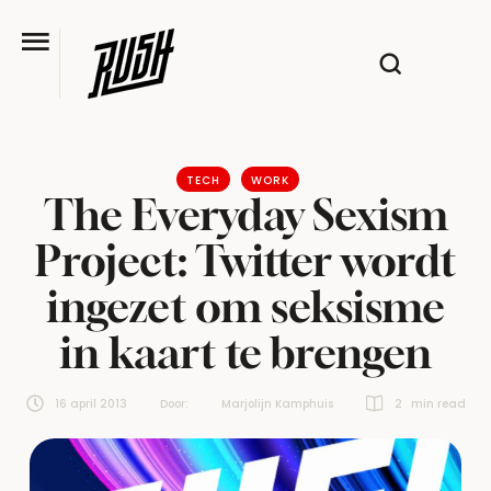
TECH
WORK
The Everyday Sexism
Project: Twitter wordt
ingezet om seksisme
in kaart te brengen
16 april 2013
Door:  
Marjolijn Kamphuis
2
 min read