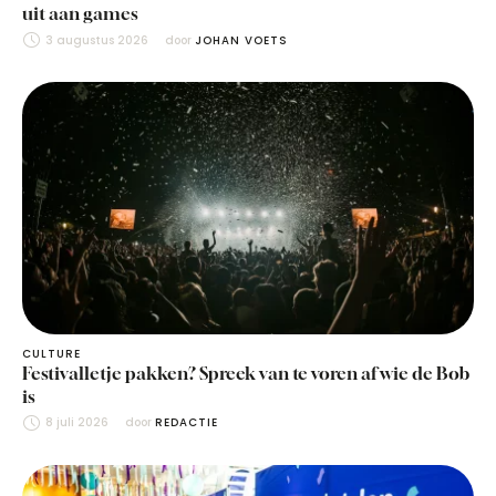
uit aan games
3 augustus 2026
door 
JOHAN VOETS
CULTURE
Festivalletje pakken? Spreek van te voren af wie de Bob
is
8 juli 2026
door 
REDACTIE