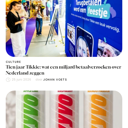
CULTURE
Tien jaar Tikkie: wat een miljard betaalverzoeken over
Nederland zeggen
25 juni 2026
door 
JOHAN VOETS