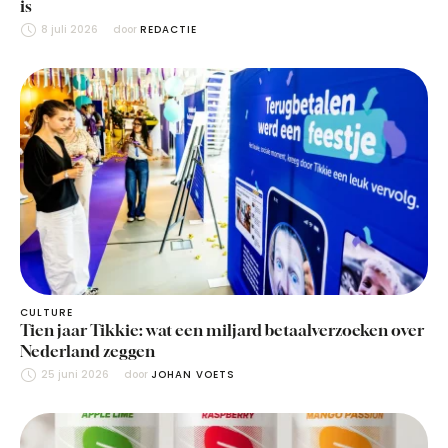
is
8 juli 2026
door 
REDACTIE
CULTURE
Tien jaar Tikkie: wat een miljard betaalverzoeken over
Nederland zeggen
25 juni 2026
door 
JOHAN VOETS