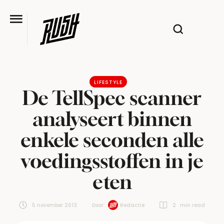
LIFESTYLE
De TellSpec scanner
analyseert binnen
enkele seconden alle
voedingsstoffen in je
eten
5 november 2013
Door:  
Redactie
2
 min read