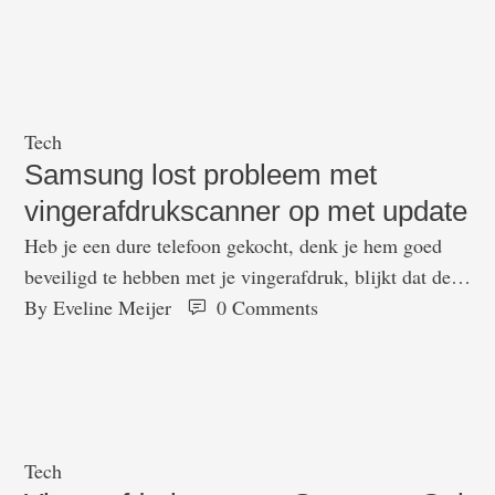
een andere opvouwbare concepttelefoon. Dat meldt The
Verge. Dit concept is weer wat anders dan de Galaxy Fold
Waar de Galaxy Fold een verticale vouwlijn heeft, lijkt dit
…
Tech
Samsung lost probleem met
vingerafdrukscanner op met update
Heb je een dure telefoon gekocht, denk je hem goed
beveiligd te hebben met je vingerafdruk, blijkt dat de
vingerafdrukscanner iedere vingerafdruk accepteert voor
By 
Eveline Meijer
0
 Comments
ontgrendeling. Dat is natuurlijk niet helemaal wat je wil,
maar het bleek wel het geval bij de Galaxy S10 en Galaxy
Note 10 van Samsung. Het probleem is nu gelukkig
opgelost, …
Tech