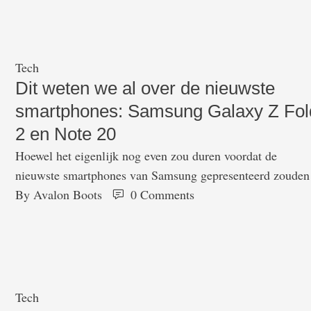
grootste model uit de serie, de S22 Ultra, vertoont veel
overeenkomsten met de oude Note serie en …
Tech
Dit weten we al over de nieuwste
smartphones: Samsung Galaxy Z Fol
2 en Note 20
Hoewel het eigenlijk nog even zou duren voordat de
nieuwste smartphones van Samsung gepresenteerd zouden
worden, is het nu toch al bekend wat we kunnen verwacht
By 
Avalon Boots
0
 Comments
van deze nieuwste smartphones. Dat heeft alles te maken
met foto's die gelekt zijn. Op 5 augustus wordt de
smartphone officieel gepresenteerd, maar dit weten we al
van al …
Tech