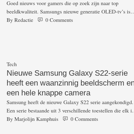
Goed nieuws voor gamers die op zoek zijn naar top
beeldkwaliteit. Samsungs nieuwe generatie OLED-tv’s is
namelijk niet alleen haarscherp en razendsnel, maar ook
By 
Redactie
0
 Comments
officieel compatibel met NVIDIA G-SYNC. Wie weleens
een razendsnelle game speelt op een groot scherm weet: h
verschil tussen ‘goed’ en ‘perfect’ zit in 'm de details.
Samsung pakt die details …
Tech
Nieuwe Samsung Galaxy S22-serie
heeft een waanzinnig beeldscherm e
een hele knappe camera
Samsung heeft de nieuwe Galaxy S22 serie aangekondigd.
Een serie bestaande uit 3 verschillende toestellen die elk i
kleuren beschikbaar komen. Opvallend is dat de reguliere
By 
Marjolijn Kamphuis
0
 Comments
S22 een stuk kleiner is dan zijn voorganger de S21. Het