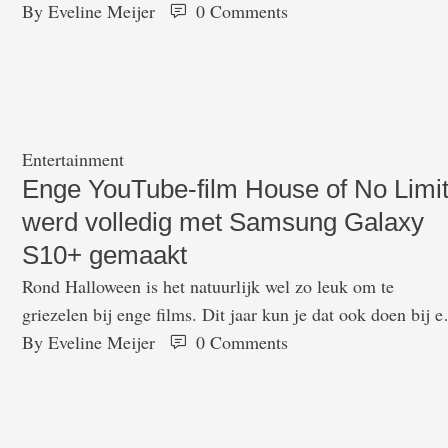
op de markt kwam, bleek het al vrij snel kapot te gaan. D
By 
Eveline Meijer
0
 Comments
gebreken zijn nu gerepareerd en binnenkort moet hij op de
markt komen. In een video vraagt Samsung je echter om
voorzichtig te zijn met …
Entertainment
Enge YouTube-film House of No Limi
werd volledig met Samsung Galaxy
S10+ gemaakt
Rond Halloween is het natuurlijk wel zo leuk om te
griezelen bij enge films. Dit jaar kun je dat ook doen bij e
film die je gratis op YouTube kunt bekijken en volledig me
By 
Eveline Meijer
0
 Comments
een Samsung Galaxy S10+ werd gemaakt. In House of No
Limits proberen Neerlands' favoriete influencers te ontko
aan een bloederig einde. …