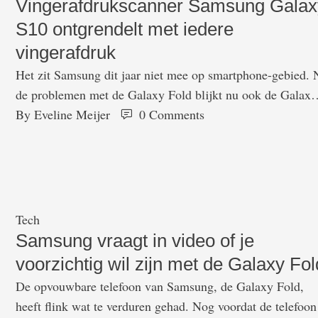
Vingerafdrukscanner Samsung Galax
S10 ontgrendelt met iedere
vingerafdruk
Het zit Samsung dit jaar niet mee op smartphone-gebied. 
de problemen met de Galaxy Fold blijkt nu ook de Galaxy
S10 tegen problemen aan te lopen. Een fout in de telefoon
By 
Eveline Meijer
0
 Comments
zorgt er namelijk voor dat hij met iedere vingerafdruk
ontgrendeld kan worden. Samsung heeft het probleem
tegenover de BBC bevestigd. Een vingerafdrukscanner voe
…
Tech
Samsung vraagt in video of je
voorzichtig wil zijn met de Galaxy Fol
De opvouwbare telefoon van Samsung, de Galaxy Fold,
heeft flink wat te verduren gehad. Nog voordat de telefoon