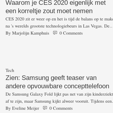
Waarom je CES 2020 eigenlijk met
een korreltje zout moet nemen
CES 2020 zit er weer op en het is tijd de balans op te mak
na 's werelds grootste technologiebeurs in Las Vegas. De
meeste mensen kennen de CES vooral als 'die gekke
By 
Marjolijn Kamphuis
0
 Comments
gadgetbeurs' waar allerlei onzin wordt gepresenteerd.
Binnen het vak wordt het event zeker niet als zodanig
afgedaan. CES is op de eerste …
Tech
Zien: Samsung geeft teaser van
andere opvouwbare concepttelefoon
De Samsung Galaxy Fold lijkt pas net van zijn kinderziek
af te zijn, maar Samsung kijkt alweer vooruit. Tijdens een
ontwikkelaarsconferentie toonde het bedrijf een video van
By 
Eveline Meijer
0
 Comments