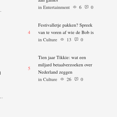
in 
Entertainment
6
0
Festivalletje pakken? Spreek
et
4
van te voren af wie de Bob is
in 
Culture
13
0
Tien jaar Tikkie: wat een
miljard betaalverzoeken over
5
n
Nederland zeggen
in 
Culture
26
0
n 4