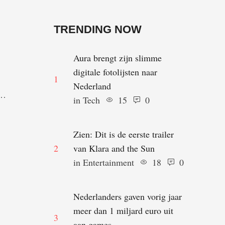
TRENDING NOW
Aura brengt zijn slimme
digitale fotolijsten naar
1
Nederland
in 
Tech
15
0
Zien: Dit is de eerste trailer
e
2
van Klara and the Sun
…
in 
Entertainment
18
0
Nederlanders gaven vorig jaar
meer dan 1 miljard euro uit
3
aan games