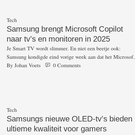
Tech
Samsung brengt Microsoft Copilot
naar tv’s en monitoren in 2025
Je Smart TV wordt slimmer. En niet een beetje ook:
Samsung kondigde eind vorige week aan dat het Microsoft
Copilot in 2025 ook naar zijn smart-tv’s en slimme
By 
Johan Voets
0
 Comments
monitoren brengt. Daarmee vervaagt de grens tussen
schermen om te kijken en schermen om mee te werken. D
integratie maakt deel uit van Samsungs bredere visie op 
Tech
Samsungs nieuwe OLED-tv’s bieden
ultieme kwaliteit voor gamers