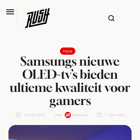
TECH
Samsungs nieuwe
OLED-tv’s bieden
ultieme kwaliteit voor
gamers
20 mei 2025
Door:  
Redactie
1
 min read