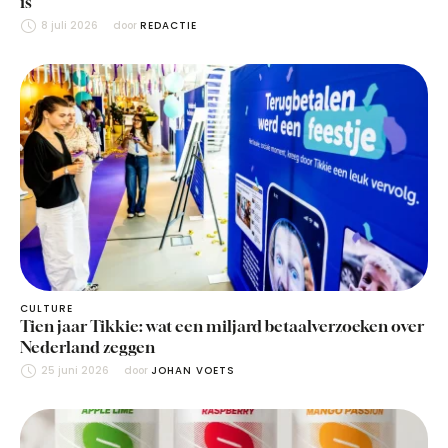
is
8 juli 2026
door 
REDACTIE
CULTURE
Tien jaar Tikkie: wat een miljard betaalverzoeken over
Nederland zeggen
25 juni 2026
door 
JOHAN VOETS