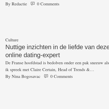
liefdesleven. Namelijk bij welke sterrenbeelden onder de
By 
Redactie
0
 Comments
app-gebruikers de vonken er het meeste vanaf spatten.
Hiervoor heeft de app data van haar 700.000 Nederlandse
gebruikers geanalyseerd om te kijken welke sterrenbeelde
het meest tot elkaar aangetrokken …
Culture
Nuttige inzichten in de liefde van dez
online dating-expert
De Franse hoofdstad is bedolven onder een pak sneeuw al
ik spreek met Claire Certain, Head of Trends &
Communications bij datingapp Happn. De Parijse sneeuw
By 
Nina Bogosavac
0
 Comments
op dit tijdstip van het jaar is zeldzaam, net zoals een
ontmoeting met de liefde van je leven. De woorden komen
uit de mond van de vrouw die dankzij data …