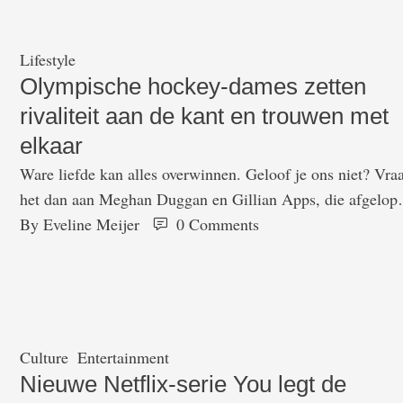
Lifestyle
Olympische hockey-dames zetten
rivaliteit aan de kant en trouwen met
elkaar
Ware liefde kan alles overwinnen. Geloof je ons niet? Vra
het dan aan Meghan Duggan en Gillian Apps, die afgelop
zaterdag getrouwd zijn. Duggan is namelijk de kapitein v
By 
Eveline Meijer
0
 Comments
het Amerikaanse Olympische hockey-team, Apps speelt
voor de Canadese rivalen. Dat meldt Buzzfeed. In de were
van Olympisch vrouwenhockey is er een grote rivaliteit
tussen de …
Culture
Entertainment
Nieuwe Netflix-serie You legt de