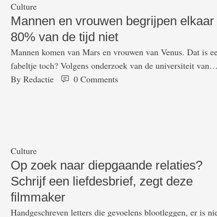
Culture
Mannen en vrouwen begrijpen elkaar
80% van de tijd niet
Mannen komen van Mars en vrouwen van Venus. Dat is e
fabeltje toch? Volgens onderzoek van de universiteit van
Gent begrijpen mannen en vrouwen in een relatie elkaar
By 
Redactie
0
 Comments
slechts twintig procent van de gevallen. Onderzoekster en
klinisch psychologe Céline Hinnekens liet 150 Vlaamse
stellen tussen de 18 en 76 jaar tien tot twaalf minuten
ruziemaken …
Culture
Op zoek naar diepgaande relaties?
Schrijf een liefdesbrief, zegt deze
filmmaker
Handgeschreven letters die gevoelens blootleggen, er is ni