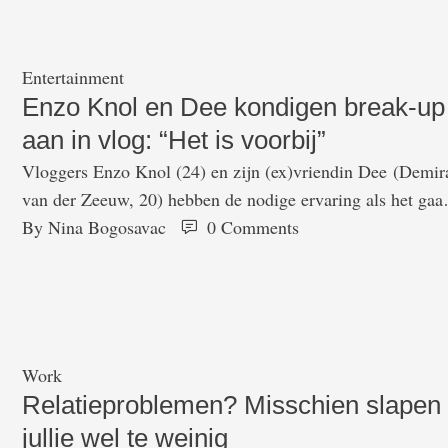
Waarom snappen we …
Entertainment
Enzo Knol en Dee kondigen break-up
aan in vlog: “Het is voorbij”
Vloggers Enzo Knol (24) en zijn (ex)vriendin Dee (Demir
van der Zeeuw, 20) hebben de nodige ervaring als het gaat
om het opnemen van de meest hilarische YouTube-filmpje
By 
Nina Bogosavac
0
 Comments
maar hun meest recente video is een bijzonder emotionele
Het koppel kondigde donderdag aan na vier jaar uit elkaar 
gaan. Ze deden dat eerst met een aankondiging …
Work
Relatieproblemen? Misschien slapen
jullie wel te weinig