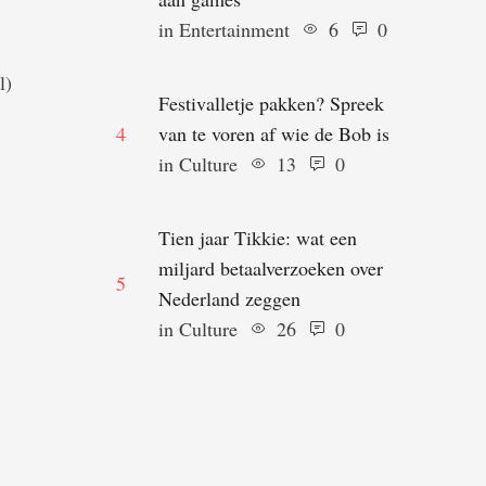
in 
Entertainment
6
0
l)
Festivalletje pakken? Spreek
4
van te voren af wie de Bob is
n
in 
Culture
13
0
Tien jaar Tikkie: wat een
miljard betaalverzoeken over
5
Nederland zeggen
in 
Culture
26
0