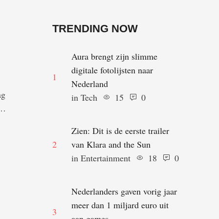
TRENDING NOW
Aura brengt zijn slimme
digitale fotolijsten naar
1
Nederland
ag
in 
Tech
15
0
en
an
Zien: Dit is de eerste trailer
2
van Klara and the Sun
ld
in 
Entertainment
18
0
Nederlanders gaven vorig jaar
meer dan 1 miljard euro uit
3
aan games