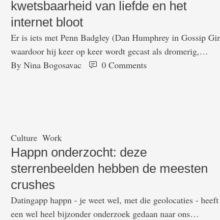
kwetsbaarheid van liefde en het
internet bloot
Er is iets met Penn Badgley (Dan Humphrey in Gossip Gir
waardoor hij keer op keer wordt gecast als dromerig,
romantisch personage. In de nieuwe Netflix-serie You - va
By 
Nina Bogosavac
0
 Comments
de producers van Riverdale - slaat zijn obsessie met de
liefde echter door. Als manager van een boekwinkel
gebruikt Joe moderne technologie om zijn droomvrouw
Beck (Elizabeth …
Culture
Work
Happn onderzocht: deze
sterrenbeelden hebben de meesten
crushes
Datingapp happn - je weet wel, met die geolocaties - heeft
een wel heel bijzonder onderzoek gedaan naar ons