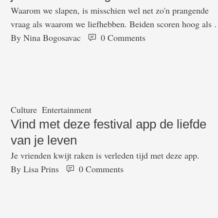
Waarom we slapen, is misschien wel net zo'n prangende
vraag als waarom we liefhebben. Beiden scoren hoog als h
gaat om dingen die ons dwarszitten wanneer ze niet goed
By 
Nina Bogosavac
0
 Comments
functioneren. Slaaptekort is funest voor meer dan alleen e
uitgerust gelaat en het ontvangen en geven van liefde is éé
van de basisvoorwaarden om lekker in …
Culture
Entertainment
Vind met deze festival app de liefde
van je leven
Je vrienden kwijt raken is verleden tijd met deze app.
By 
Lisa Prins
0
 Comments