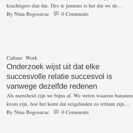
krachtigers dan dat. Des te jammer is het dat we de
handgeschreven brief uit het oog zijn verloren. Dat bewijst
By 
Nina Bogosavac
0
 Comments
documentairemaker Tara Fallaux (45) met haar nieuwe kor
film Love Letters van Halal Docs, hierin lezen millennials
hun handgeschreven liefdesbrieven aan elkaar voor. Het zi
intieme portretten van een …
Culture
Work
Onderzoek wijst uit dat elke
succesvolle relatie succesvol is
vanwege dezelfde redenen
Als mensheid zijn we bijna af. We weten waarom bananen
krom zijn, hoe het komt dat eetgeluiden zo irritant zijn
(misofonie!) en hoe het kan dat een bekende freelance
By 
Nina Bogosavac
0
 Comments
schrijver in New York rond komt van het schrijven van éé
column per week - ja Carrie Bradshaw ik heb het over jou.