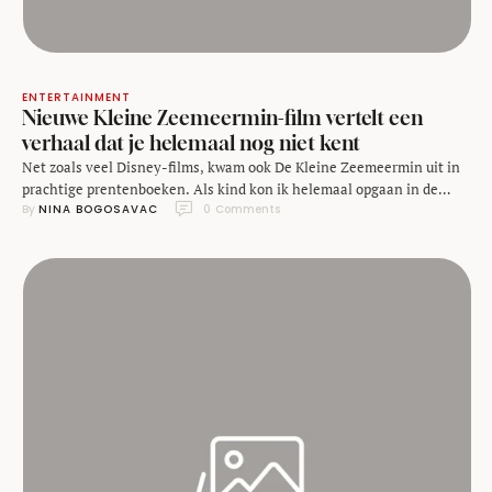
ENTERTAINMENT
Nieuwe Kleine Zeemeermin-film vertelt een
verhaal dat je helemaal nog niet kent
Net zoals veel Disney-films, kwam ook De Kleine Zeemeermin uit in
prachtige prentenboeken. Als kind kon ik helemaal opgaan in de
By 
NINA BOGOSAVAC
0
 Comments
azuurblauwe wereld waarin Ariël het moest ontgelden voor de
vreselijke zeeheks Ursula. Nu verschilde de animatiefilm uit 1990 qua
verhaallijn behoorlijk van het oorspronkelijke sprookje van
de Deense schrijver Hans Christian Andersen uit 1837, maar de …