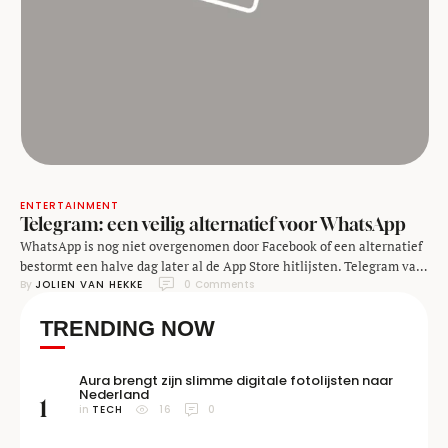
ENTERTAINMENT
Telegram: een veilig alternatief voor WhatsApp
WhatsApp is nog niet overgenomen door Facebook of een alternatief
bestormt een halve dag later al de App Store hitlijsten. Telegram valt
By 
JOLIEN VAN HEKKE
0
 Comments
voornamelijk op door de enorme snelheid, focus op privacy en
beschikbaarheid op meerdere platforms (iOS, Android, Web, Mac,
TRENDING NOW
Windows, Linux). Telegram werd vorig jaar augustus uitgebracht door
Pavel Durov. Hij was ook al verantwoordelijk voor …
Aura brengt zijn slimme digitale fotolijsten naar
Nederland
1
in 
TECH
16
0