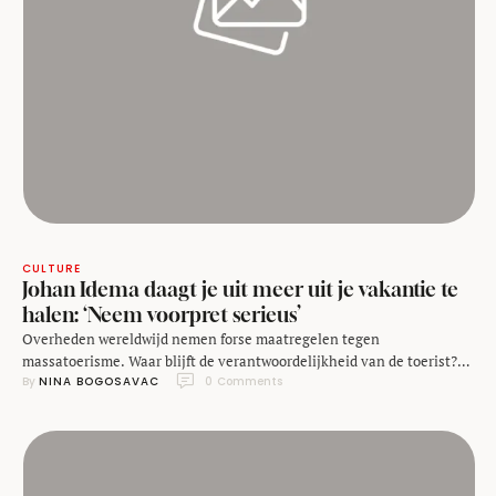
CULTURE
Johan Idema daagt je uit meer uit je vakantie te
halen: ‘Neem voorpret serieus’
Overheden wereldwijd nemen forse maatregelen tegen
massatoerisme. Waar blijft de verantwoordelijkheid van de toerist?
By 
NINA BOGOSAVAC
0
 Comments
Cultuuradviseur Johan Idema (1974) schreef een pleidooi voor een
andere manier van vakantie vieren. Want het terugdringen van
massatoerisme is niet de taak van een ander, zegt hij, maar van
onszelf. Een andersoortige vakantiebesteding is noodzakelijk, zegt
de auteur. In zijn …