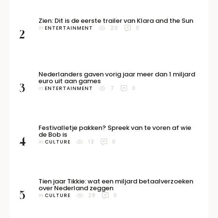
Zien: Dit is de eerste trailer van Klara and the Sun
in 
ENTERTAINMENT
20
0
2
Nederlanders gaven vorig jaar meer dan 1 miljard
euro uit aan games
3
in 
ENTERTAINMENT
7
0
Festivalletje pakken? Spreek van te voren af wie
de Bob is
4
in 
CULTURE
13
0
Tien jaar Tikkie: wat een miljard betaalverzoeken
over Nederland zeggen
5
in 
CULTURE
28
0