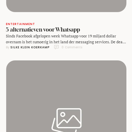
ENTERTAINMENT
5 alternatieven voor Whatsapp
Sinds Facebook afgelopen week Whatsapp voor 19 miljard dollar
overnam is het rumoerig in het land der messaging services. De deal
By 
SILKE KLEIN KOERKAMP
0
 Comments
leek in eerste instantie een win-win situatie voor beide partijen:
Facebook zou er een gewilde dienst bij krijgen, en de kleine startup
werd in één dag miljardair! De aankoop kwam echter als een klap bij
…