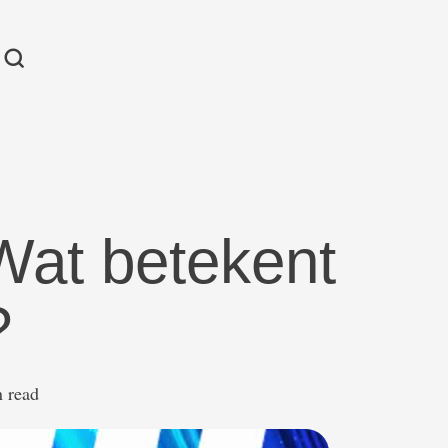
Wat betekent
?
n read