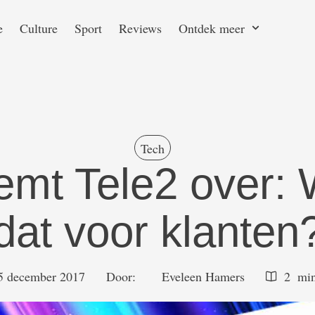
e
Culture
Sport
Reviews
Ontdek meer
Tech
emt Tele2 over: 
dat voor klanten
5 december 2017
Door:  
Eveleen Hamers
2
 mi