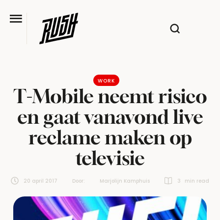
WORK
T-Mobile neemt risico
en gaat vanavond live
reclame maken op
televisie
20 april 2017
Door:  
Marjolijn Kamphuis
3
 min read