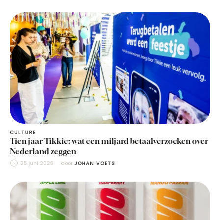
CULTURE
Tien jaar Tikkie: wat een miljard betaalverzoeken over
Nederland zeggen
25 juni 2026
door 
JOHAN VOETS