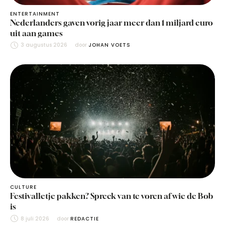
ENTERTAINMENT
Nederlanders gaven vorig jaar meer dan 1 miljard euro
uit aan games
3 augustus 2026
door 
JOHAN VOETS
CULTURE
Festivalletje pakken? Spreek van te voren af wie de Bob
is
8 juli 2026
door 
REDACTIE