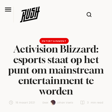
ENTERTAINMENT
Activision Blizzard:
esports staat op het
punt om mainstream
entertainment te
worden
16 maart 2021
Door:  
Johan Voets
3
 min read