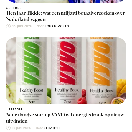
CULTURE
Tien jaar Tikkie: wat een miljard betaalverzoeken over
Nederland zeggen
25 juni 2026
door 
JOHAN VOETS
LIFESTYLE
Nederlandse startup VYVO wil energiedrank opnieuw
uitvinden
18 juni 2026
door 
REDACTIE