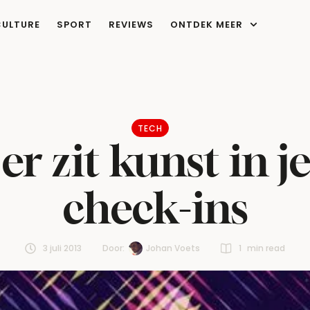
CULTURE
SPORT
REVIEWS
ONTDEK MEER
TECH
 er zit kunst in 
check-ins
3 juli 2013
Door:  
Johan Voets
1
 min read