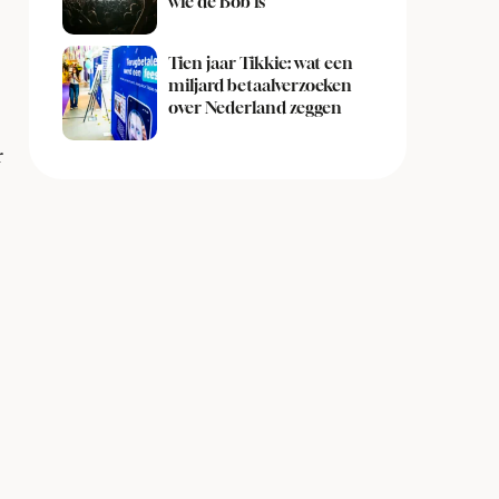
wie de Bob is
Tien jaar Tikkie: wat een
miljard betaalverzoeken
over Nederland zeggen
r