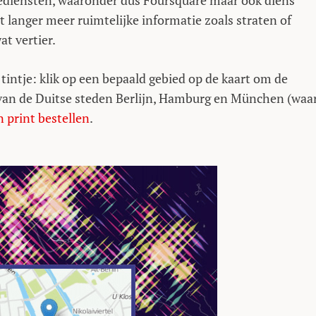
tiediensten, waaronder dus Foursquare maar ook diens
t langer meer ruimtelijke informatie zoals straten of
at vertier.
 tintje: klik op een bepaald gebied op de kaart om de
n van de Duitse steden Berlijn, Hamburg en München (waa
n print bestellen
.