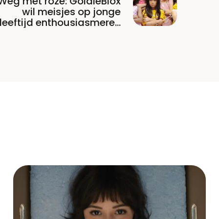
Weg met roze: GoldieBlox
wil meisjes op jonge
leeftijd enthousiasmeren
voor techniek