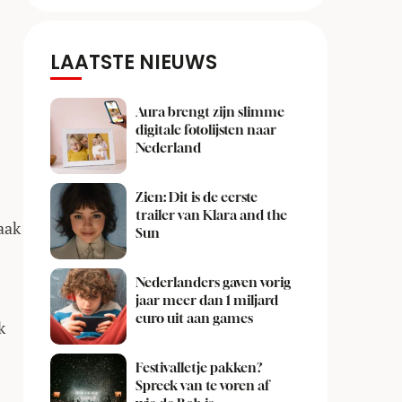
LAATSTE NIEUWS
Aura brengt zijn slimme
digitale fotolijsten naar
Nederland
Zien: Dit is de eerste
trailer van Klara and the
aak
Sun
Nederlanders gaven vorig
jaar meer dan 1 miljard
euro uit aan games
k
Festivalletje pakken?
Spreek van te voren af