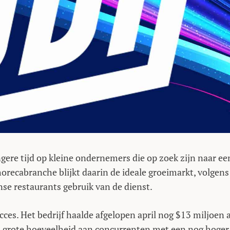
ngere tijd op kleine ondernemers die op zoek zijn naar ee
recabranche blijkt daarin de ideale groeimarkt, volgens
e restaurants gebruik van de dienst.
cces. Het bedrijf haalde afgelopen april nog $13 miljoen 
 grote hoeveelheid aan concurrenten met een nog hoger