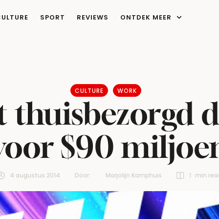
CULTURE
SPORT
REVIEWS
ONTDEK MEER
CULTURE
WORK
 thuisbezorgd di
voor $90 miljoe
4 augustus 2014
Door:  
Marjolijn Kamphuis
1
 min rea