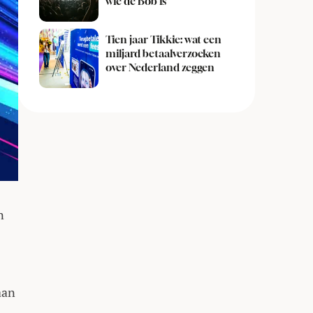
wie de Bob is
Tien jaar Tikkie: wat een
miljard betaalverzoeken
over Nederland zeggen
n
aan