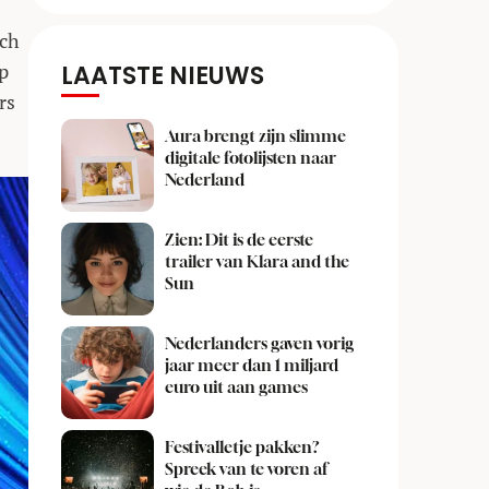
sch
ap
LAATSTE NIEUWS
rs
Aura brengt zijn slimme
digitale fotolijsten naar
Nederland
Zien: Dit is de eerste
trailer van Klara and the
Sun
Nederlanders gaven vorig
jaar meer dan 1 miljard
euro uit aan games
Festivalletje pakken?
Spreek van te voren af