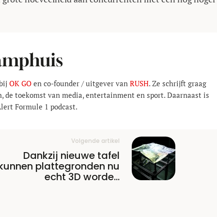
Kamphuis
bij
OK GO
en co-founder / uitgever van
RUSH
. Ze schrijft graag
n, de toekomst van media, entertainment en sport. Daarnaast is
Alert Formule 1 podcast.
Volgende artikel
Dankzij nieuwe tafel
kunnen plattegronden nu
echt 3D worden
weergegeven