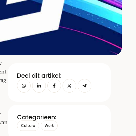
w
ent
Deel dit artikel:
rag
r
Categorieën:
 van
Culture
Work