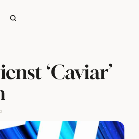
enst ‘Caviar’
n
d