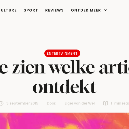
CULTURE
SPORT
REVIEWS
ONTDEK MEER
ENTERTAINMENT
je zien welke art
ontdekt
9 september 2015
Door:  
Elger van der Wel
1
 min rea