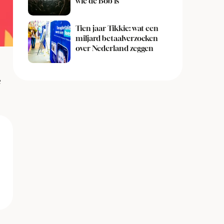
wie de Bob is
Tien jaar Tikkie: wat een
miljard betaalverzoeken
over Nederland zeggen
e