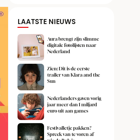
LAATSTE NIEUWS
Aura brengt zijn slimme
digitale fotolijsten naar
Nederland
Zien: Dit is de eerste
trailer van Klara and the
Sun
Nederlanders gaven vorig
jaar meer dan 1 miljard
euro uit aan games
Festivalletje pakken?
Spreek van te voren af