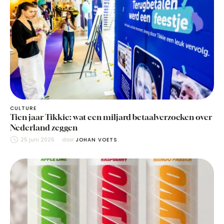
CULTURE
Tien jaar Tikkie: wat een miljard betaalverzoeken over
Nederland zeggen
25 juni 2026
door 
JOHAN VOETS