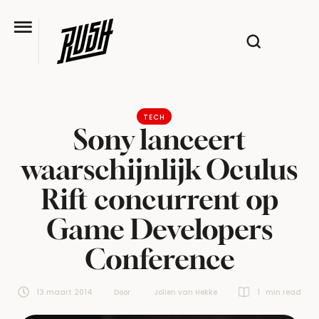
TECH
Sony lanceert
waarschijnlijk Oculus
Rift concurrent op
Game Developers
Conference
13 maart 2014
Door:  
Jolien van Hekke
1
 min read