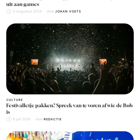
uit aan games
3 augustus 2026
door 
JOHAN VOETS
CULTURE
Festivalletje pakken? Spreek van te voren af wie de Bob
is
8 juli 2026
door 
REDACTIE