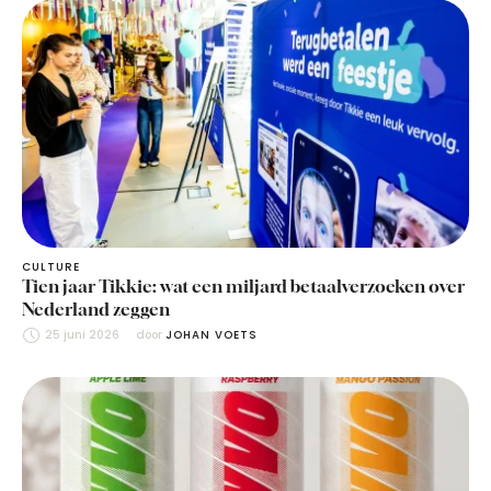
CULTURE
Tien jaar Tikkie: wat een miljard betaalverzoeken over
Nederland zeggen
25 juni 2026
door 
JOHAN VOETS