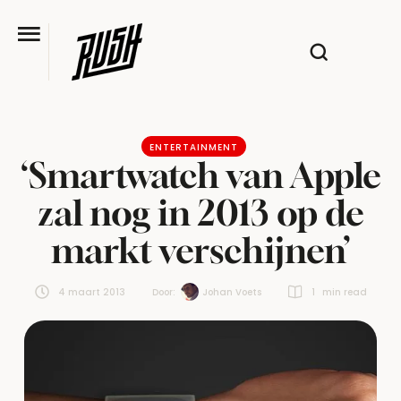
ENTERTAINMENT
‘Smartwatch van Apple
zal nog in 2013 op de
markt verschijnen’
4 maart 2013
Door:  
Johan Voets
1
 min read