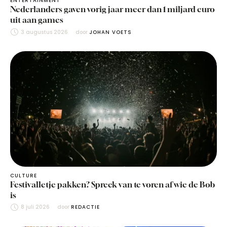
ENTERTAINMENT
Nederlanders gaven vorig jaar meer dan 1 miljard euro
uit aan games
3 augustus 2026
door 
JOHAN VOETS
CULTURE
Festivalletje pakken? Spreek van te voren af wie de Bob
is
8 juli 2026
door 
REDACTIE