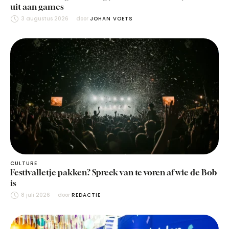
uit aan games
3 augustus 2026
door 
JOHAN VOETS
CULTURE
Festivalletje pakken? Spreek van te voren af wie de Bob
is
8 juli 2026
door 
REDACTIE