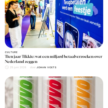
CULTURE
Tien jaar Tikkie: wat een miljard betaalverzoeken over
Nederland zeggen
25 juni 2026
door 
JOHAN VOETS