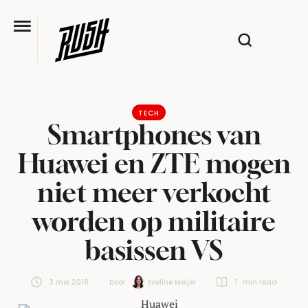
TECH
Smartphones van
Huawei en ZTE mogen
niet meer verkocht
worden op militaire
basissen VS
3 mei 2018
Door:  
Eveline Meijer
1
 min read