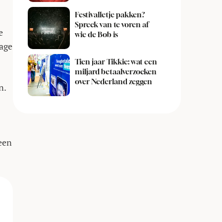
Festivalletje pakken?
Spreek van te voren af
e
wie de Bob is
lage
Tien jaar Tikkie: wat een
miljard betaalverzoeken
over Nederland zeggen
n.
een