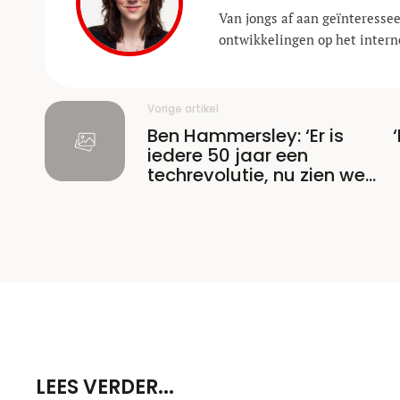
Van jongs af aan geïnteressee
ontwikkelingen op het interne
Vorige artikel
Ben Hammersley: ‘Er is
iedere 50 jaar een
techrevolutie, nu zien we
die voor het eerst
aankomen’
LEES VERDER...