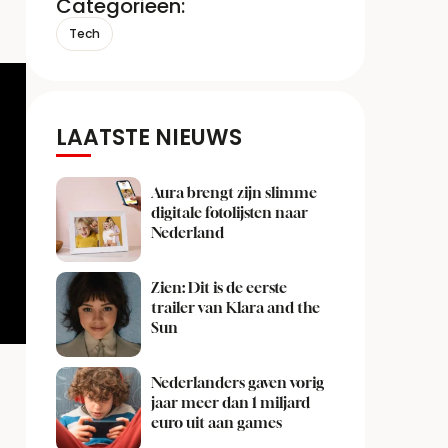
Categorieën:
Tech
LAATSTE NIEUWS
Aura brengt zijn slimme
digitale fotolijsten naar
Nederland
Zien: Dit is de eerste
trailer van Klara and the
Sun
Nederlanders gaven vorig
jaar meer dan 1 miljard
euro uit aan games