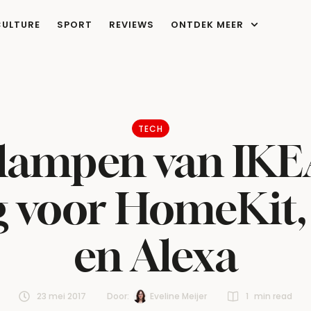
CULTURE
SPORT
REVIEWS
ONTDEK MEER
TECH
lampen van IKEA
g voor HomeKit
en Alexa
23 mei 2017
Door:  
Eveline Meijer
1
 min read