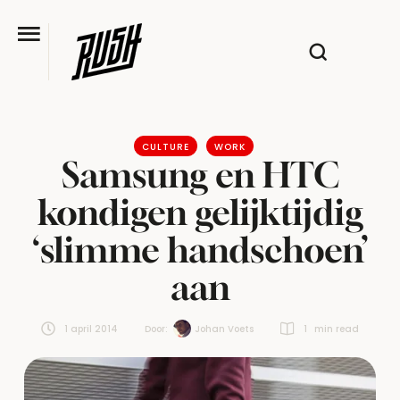
CULTURE
WORK
Samsung en HTC
kondigen gelijktijdig
‘slimme handschoen’
aan
1 april 2014
Door:  
Johan Voets
1
 min read