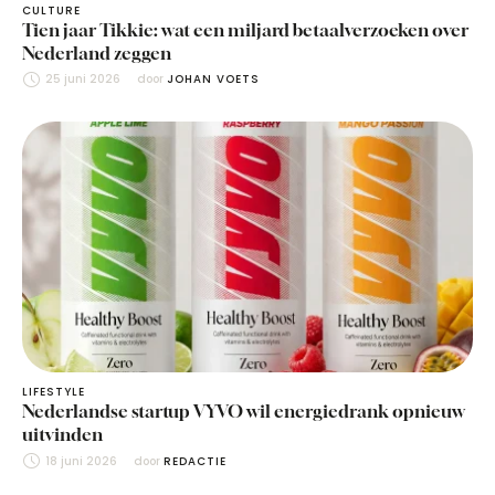
CULTURE
Tien jaar Tikkie: wat een miljard betaalverzoeken over
Nederland zeggen
25 juni 2026
door 
JOHAN VOETS
LIFESTYLE
Nederlandse startup VYVO wil energiedrank opnieuw
uitvinden
18 juni 2026
door 
REDACTIE