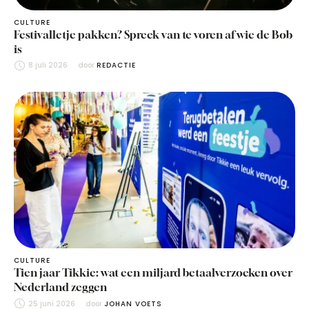
CULTURE
Festivalletje pakken? Spreek van te voren af wie de Bob
is
8 juli 2026
door 
REDACTIE
CULTURE
Tien jaar Tikkie: wat een miljard betaalverzoeken over
Nederland zeggen
25 juni 2026
door 
JOHAN VOETS