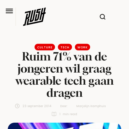
CULTURE
TECH
WORK
Ruim 71% van de
jongeren wil graag
wearable tech gaan
dragen
23 september 2014
Door:  
Marjolijn Kamphuis
1
 min read