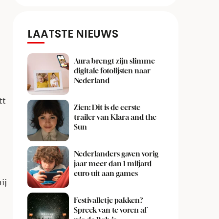
LAATSTE NIEUWS
Aura brengt zijn slimme
digitale fotolijsten naar
Nederland
tt
Zien: Dit is de eerste
trailer van Klara and the
Sun
Nederlanders gaven vorig
jaar meer dan 1 miljard
euro uit aan games
ij
Festivalletje pakken?
Spreek van te voren af