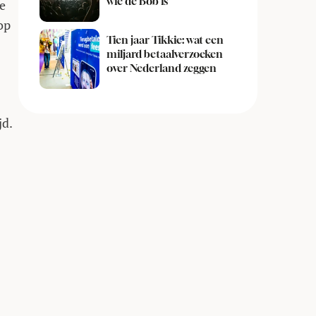
wie de Bob is
de
op
Tien jaar Tikkie: wat een
miljard betaalverzoeken
over Nederland zeggen
jd.