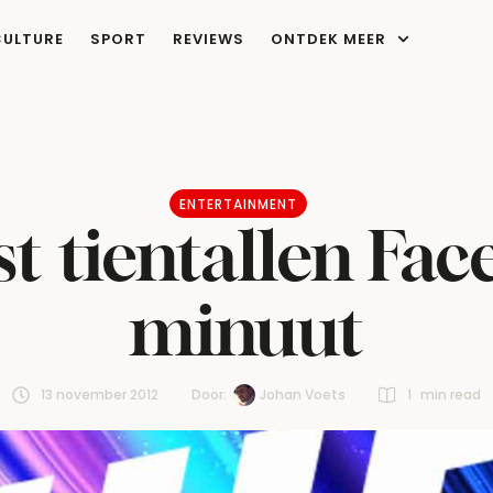
CULTURE
SPORT
REVIEWS
ONTDEK MEER
ENTERTAINMENT
t tientallen Fac
minuut
13 november 2012
Door:  
Johan Voets
1
 min read