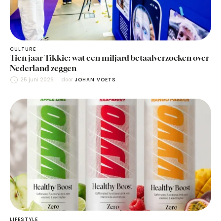
CULTURE
Tien jaar Tikkie: wat een miljard betaalverzoeken over
Nederland zeggen
25 juni 2026
door 
JOHAN VOETS
LIFESTYLE