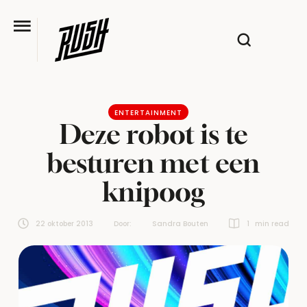
ENTERTAINMENT
Deze robot is te
besturen met een
knipoog
22 oktober 2013
Door:  
Sandra Bouten
1
 min read