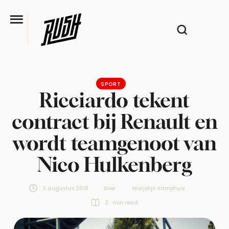
SPORT
Ricciardo tekent
contract bij Renault en
wordt teamgenoot van
Nico Hulkenberg
3 augustus 2018
Door:  
Marjolijn Kamphuis
2
 min read