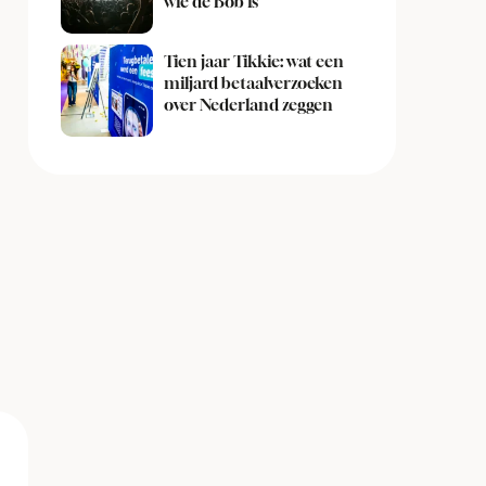
wie de Bob is
Tien jaar Tikkie: wat een
miljard betaalverzoeken
over Nederland zeggen