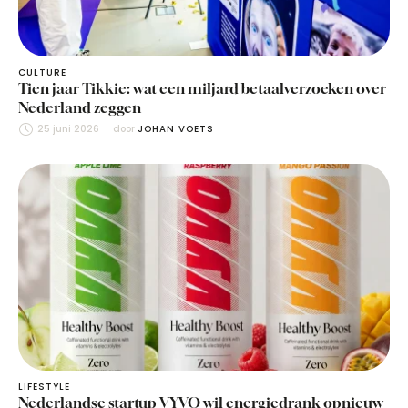
CULTURE
Tien jaar Tikkie: wat een miljard betaalverzoeken over
Nederland zeggen
25 juni 2026
door 
JOHAN VOETS
LIFESTYLE
Nederlandse startup VYVO wil energiedrank opnieuw