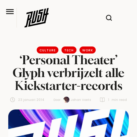
CULTURE
TECH
WORK
‘Personal Theater’
Glyph verbrijzelt alle
Kickstarter-records
23 januari 2014
Door:  
Johan Voets
1
 min read