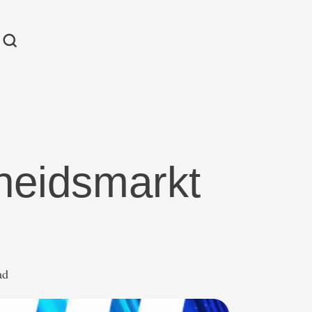
heidsmarkt
ad