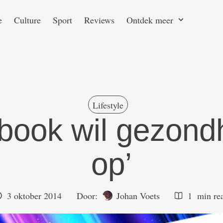
e
Culture
Sport
Reviews
Ontdek meer
Lifestyle
book wil gezond
op’
3 oktober 2014
Door:  
Johan Voets
1
 min re