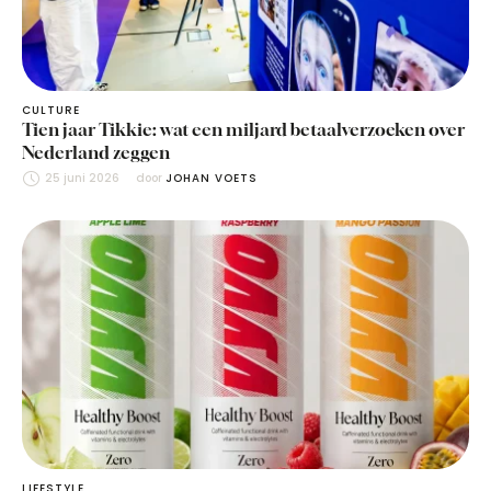
CULTURE
Tien jaar Tikkie: wat een miljard betaalverzoeken over
Nederland zeggen
25 juni 2026
door 
JOHAN VOETS
LIFESTYLE