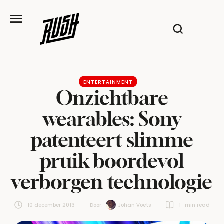
ENTERTAINMENT
Onzichtbare
wearables: Sony
patenteert slimme
pruik boordevol
verborgen technologie
10 december 2013
Door:  
Johan Voets
1
 min read