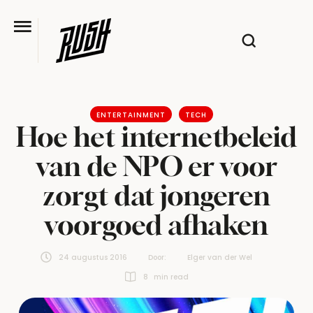
ENTERTAINMENT
TECH
Hoe het internetbeleid
van de NPO er voor
zorgt dat jongeren
voorgoed afhaken
24 augustus 2016
Door:  
Elger van der Wel
8
 min read