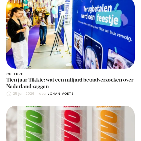
CULTURE
Tien jaar Tikkie: wat een miljard betaalverzoeken over
Nederland zeggen
25 juni 2026
door 
JOHAN VOETS