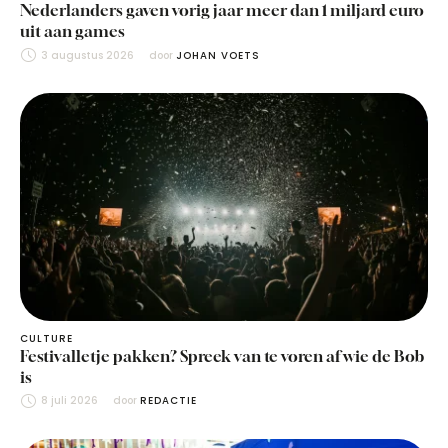
Nederlanders gaven vorig jaar meer dan 1 miljard euro
uit aan games
3 augustus 2026
door 
JOHAN VOETS
CULTURE
Festivalletje pakken? Spreek van te voren af wie de Bob
is
8 juli 2026
door 
REDACTIE