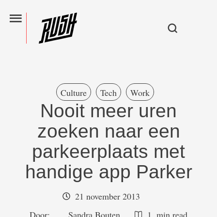
Culture
Tech
Work
Nooit meer uren
zoeken naar een
parkeerplaats met
handige app Parker
21 november 2013
Door:  
Sandra Bouten
1
 min read