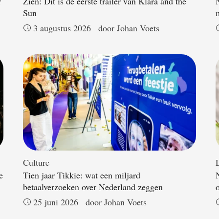
r
Zien: Dit is de eerste trailer van Klara and the
Sun
3 augustus 2026
door 
Johan Voets
Culture
L
e
Tien jaar Tikkie: wat een miljard
betaalverzoeken over Nederland zeggen
25 juni 2026
door 
Johan Voets