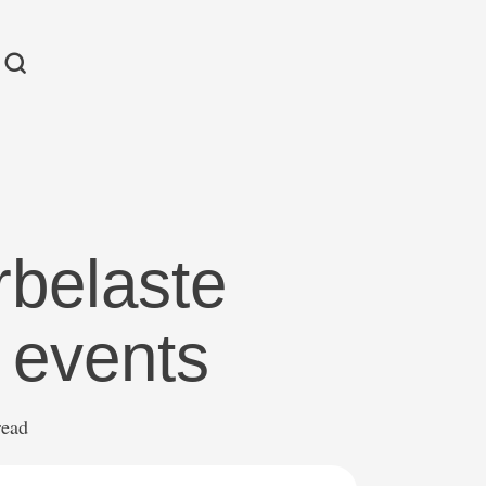
rbelaste
 events
read