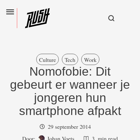
Culture
Tech
Work
Nomofobie: Dit
gebeurt er wanneer je
jongeren hun
smartphone afpakt
29 september 2014
Door:  
Johan Voets
3
 min read