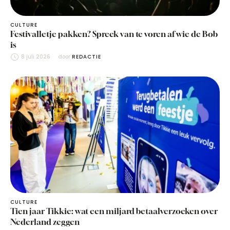
CULTURE
Festivalletje pakken? Spreek van te voren af wie de Bob
is
8 juli 2026
door 
REDACTIE
CULTURE
Tien jaar Tikkie: wat een miljard betaalverzoeken over
Nederland zeggen