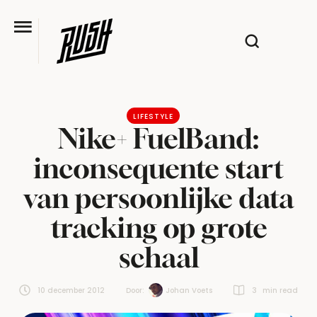
LIFESTYLE
Nike+ FuelBand:
inconsequente start
van persoonlijke data
tracking op grote
schaal
10 december 2012
Door:  
Johan Voets
3
 min read