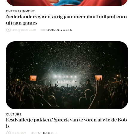
ENTERTAINMENT
Nederlanders gaven vorig jaar meer dan 1 miljard euro
uit aan games
3 augustus 2026
door 
JOHAN VOETS
CULTURE
Festivalletje pakken? Spreek van te voren af wie de Bob
is
8 juli 2026
door 
REDACTIE