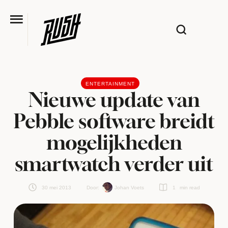
ENTERTAINMENT
Nieuwe update van
Pebble software breidt
mogelijkheden
smartwatch verder uit
30 mei 2013
Door:  
Johan Voets
1
 min read