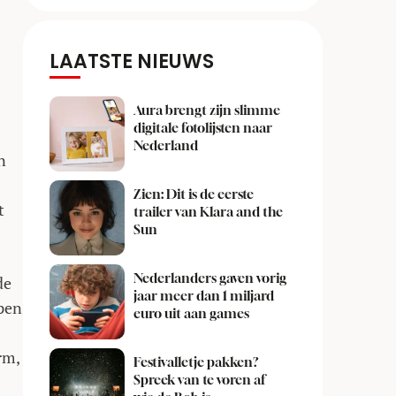
LAATSTE NIEUWS
Aura brengt zijn slimme
digitale fotolijsten naar
Nederland
n
Zien: Dit is de eerste
t
trailer van Klara and the
Sun
Nederlanders gaven vorig
de
jaar meer dan 1 miljard
ppen
euro uit aan games
rm,
Festivalletje pakken?
Spreek van te voren af