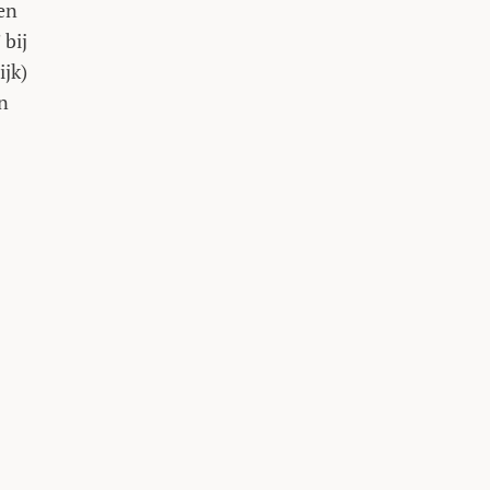
 en
 bij
ijk)
n