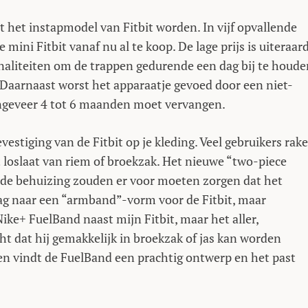
t het instapmodel van Fitbit worden. In vijf opvallende
mini Fitbit vanaf nu al te koop. De lage prijs is uiteraar
ionaliteiten om de trappen gedurende een dag bij te houd
 Daarnaast worst het apparaatje gevoed door een niet-
 ongeveer 4 tot 6 maanden moet vervangen.
vestiging van de Fitbit op je kleding. Veel gebruikers rak
 loslaat van riem of broekzak. Het nieuwe “two-piece
r de behuizing zouden er voor moeten zorgen dat het
vraag naar een “armband”-vorm voor de Fitbit, maar
 Nike+ FuelBand naast mijn Fitbit, maar het aller,
cht dat hij gemakkelijk in broekzak of jas kan worden
reen vindt de FuelBand een prachtig ontwerp en het past