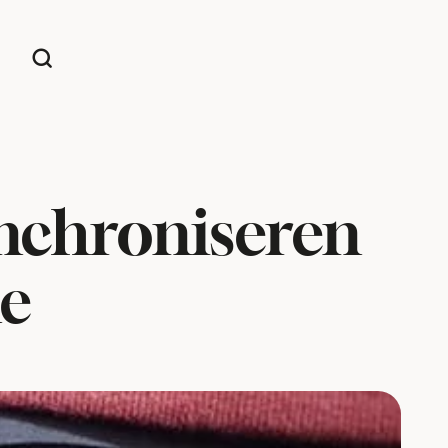
ynchroniseren
ne