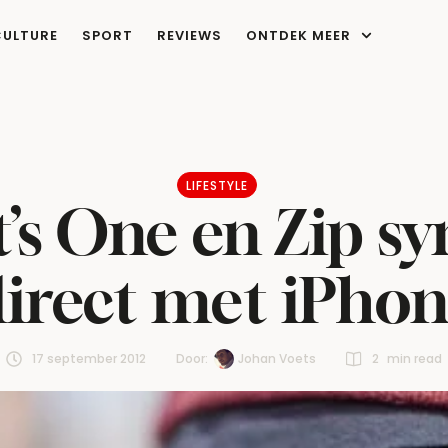
CULTURE
SPORT
REVIEWS
ONTDEK MEER
LIFESTYLE
t’s One en Zip s
irect met iPho
17 september 2012
Door:  
Johan Voets
2
 min read