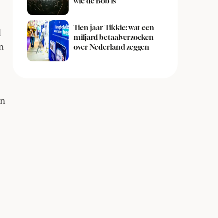
wie de Bob is
Tien jaar Tikkie: wat een
d
miljard betaalverzoeken
en
over Nederland zeggen
en