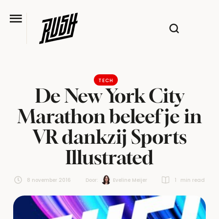
TECH
De New York City
Marathon beleef je in
VR dankzij Sports
Illustrated
8 november 2016
Door:  
Eveline Meijer
1
 min read