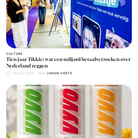
CULTURE
Tien jaar Tikkie: wat een miljard betaalverzoeken over
Nederland zeggen
25 juni 2026
door 
JOHAN VOETS