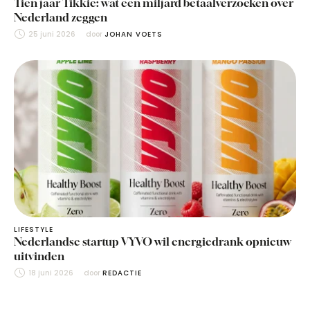
Tien jaar Tikkie: wat een miljard betaalverzoeken over
Nederland zeggen
25 juni 2026
door 
JOHAN VOETS
LIFESTYLE
Nederlandse startup VYVO wil energiedrank opnieuw
uitvinden
18 juni 2026
door 
REDACTIE