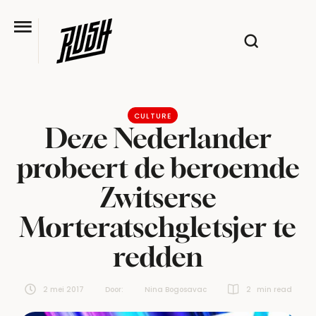
CULTURE
Deze Nederlander
probeert de beroemde
Zwitserse
Morteratschgletsjer te
redden
2 mei 2017
Door:  
Nina Bogosavac
2
 min read