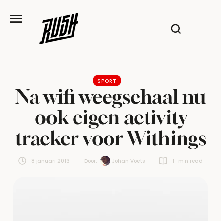
SPORT
Na wifi weegschaal nu
ook eigen activity
tracker voor Withings
8 januari 2013
Door:  
Johan Voets
1
 min read