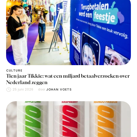
CULTURE
Tien jaar Tikkie: wat een miljard betaalverzoeken over
Nederland zeggen
25 juni 2026
door 
JOHAN VOETS