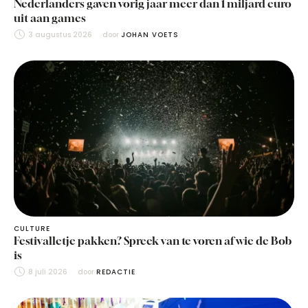
Nederlanders gaven vorig jaar meer dan 1 miljard euro
uit aan games
3 augustus 2026
door 
JOHAN VOETS
CULTURE
Festivalletje pakken? Spreek van te voren af wie de Bob
is
8 juli 2026
door 
REDACTIE