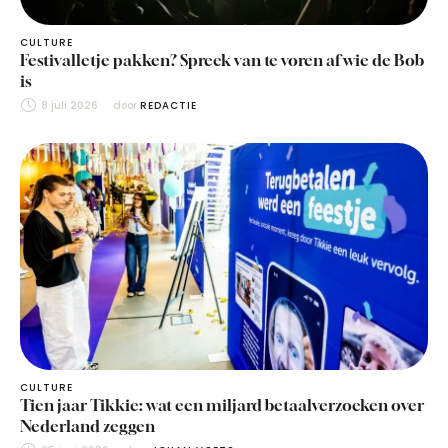
CULTURE
Festivalletje pakken? Spreek van te voren af wie de Bob
is
8 juli 2026
door 
REDACTIE
CULTURE
Tien jaar Tikkie: wat een miljard betaalverzoeken over
Nederland zeggen