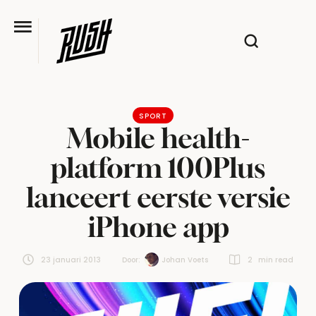
SPORT
Mobile health-
platform 100Plus
lanceert eerste versie
iPhone app
23 januari 2013
Door:  
Johan Voets
2
 min read