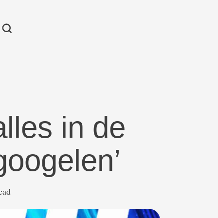
lles in de
googelen’
read