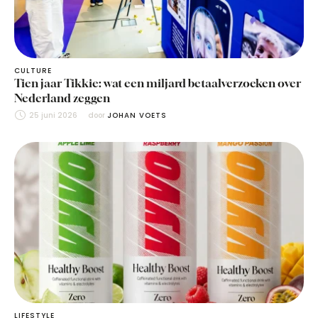
CULTURE
Tien jaar Tikkie: wat een miljard betaalverzoeken over
Nederland zeggen
25 juni 2026
door 
JOHAN VOETS
LIFESTYLE