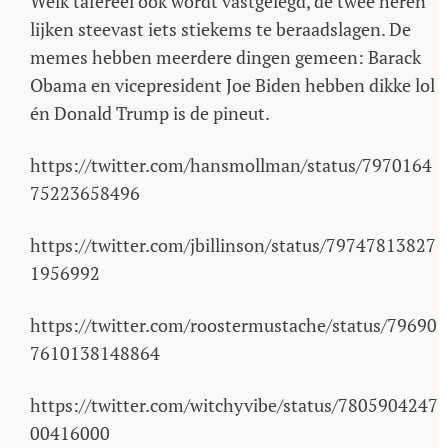
Welk tafereel ook wordt vastgelegd, de twee heren
lijken steevast iets stiekems te beraadslagen. De
memes hebben meerdere dingen gemeen: Barack
Obama en vicepresident Joe Biden hebben dikke lol
én Donald Trump is de pineut.
https://twitter.com/hansmollman/status/7970164
75223658496
https://twitter.com/jbillinson/status/79747813827
1956992
https://twitter.com/roostermustache/status/79690
7610138148864
https://twitter.com/witchyvibe/status/7805904247
00416000