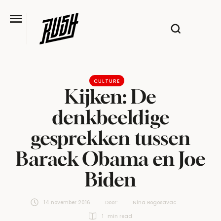
CULTURE
Kijken: De
denkbeeldige
gesprekken tussen
Barack Obama en Joe
Biden
14 november 2016
Door:  
Nina Bogosavac
1
 min read