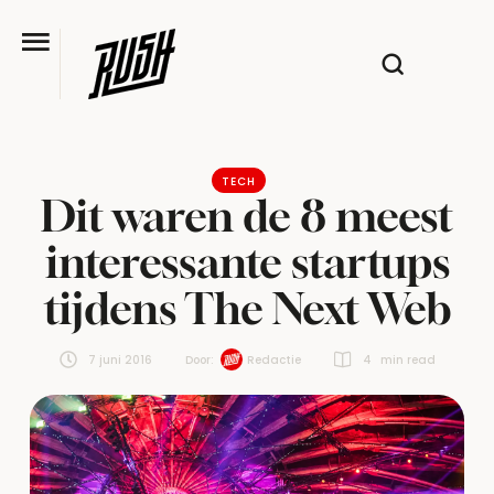
TECH
Dit waren de 8 meest
interessante startups
tijdens The Next Web
7 juni 2016
Door:  
Redactie
4
 min read