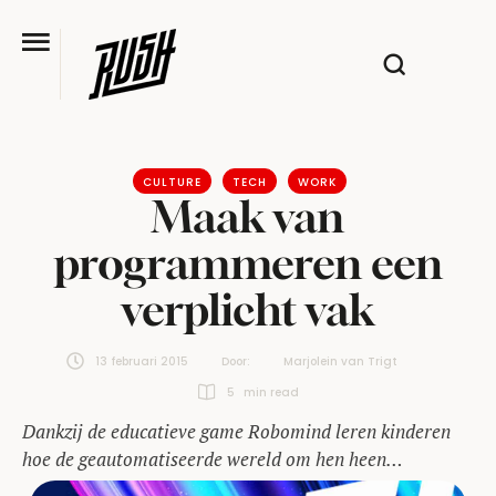
CULTURE
TECH
WORK
Maak van
programmeren een
verplicht vak
13 februari 2015
Door:  
Marjolein van Trigt
5
 min read
Dankzij de educatieve game Robomind leren kinderen
hoe de geautomatiseerde wereld om hen heen
functioneert. Programmeren zou een verplicht vak