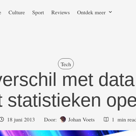
e
Culture
Sport
Reviews
Ontdek meer
Tech
verschil met da
 statistieken op
18 juni 2013
Door:  
Johan Voets
1
 min rea