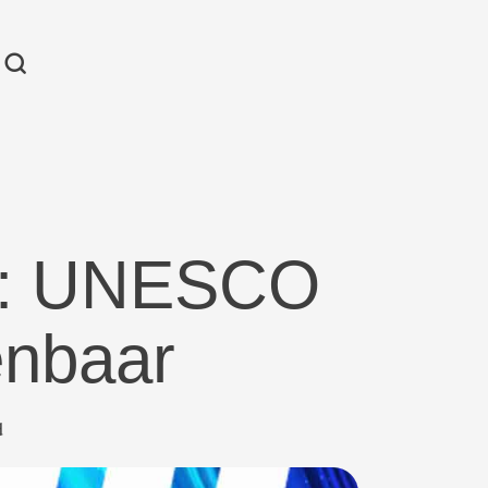
ta: UNESCO
enbaar
d