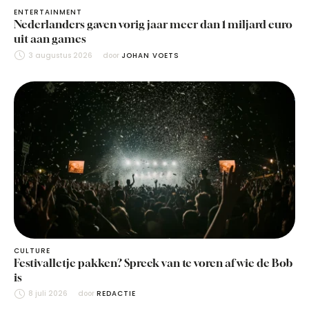
ENTERTAINMENT
Nederlanders gaven vorig jaar meer dan 1 miljard euro
uit aan games
3 augustus 2026
door 
JOHAN VOETS
CULTURE
Festivalletje pakken? Spreek van te voren af wie de Bob
is
8 juli 2026
door 
REDACTIE