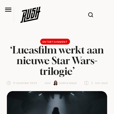
ENTERTAINMENT
‘Lucasfilm werkt aan
nieuwe Star Wars-
trilogie’
8 november 2024
Door:  
Eveline Meijer
2
 min read