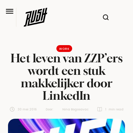
WORK
Het leven van ZZP’ers
wordt een stuk
makkelijker door
LinkedIn
30 mei 2016
Door:  
Nina Bogosavac
1
 min read