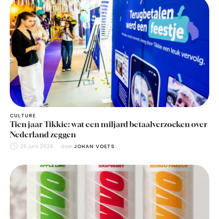
CULTURE
Tien jaar Tikkie: wat een miljard betaalverzoeken over
Nederland zeggen
25 juni 2026
door 
JOHAN VOETS