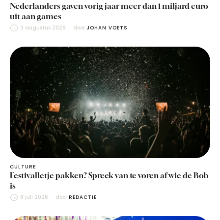
Nederlanders gaven vorig jaar meer dan 1 miljard euro
uit aan games
3 augustus 2026
door 
JOHAN VOETS
CULTURE
Festivalletje pakken? Spreek van te voren af wie de Bob
is
8 juli 2026
door 
REDACTIE