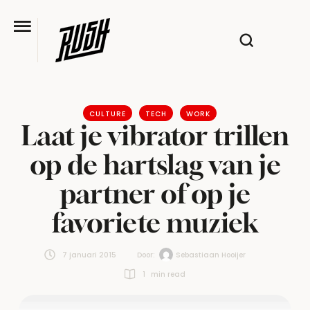
CULTURE
TECH
WORK
Laat je vibrator trillen
op de hartslag van je
partner of op je
favoriete muziek
7 januari 2015
Door:  
Sebastiaan Hooijer
1
 min read