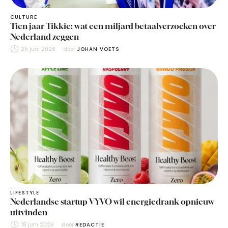
CULTURE
Tien jaar Tikkie: wat een miljard betaalverzoeken over
Nederland zeggen
25 juni 2026
door 
JOHAN VOETS
LIFESTYLE
Nederlandse startup VYVO wil energiedrank opnieuw
uitvinden
18 juni 2026
door 
REDACTIE