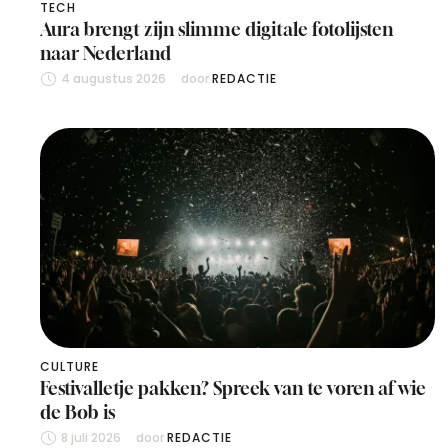
TECH
Aura brengt zijn slimme digitale fotolijsten
naar Nederland
4 augustus 2026
door 
REDACTIE
CULTURE
Festivalletje pakken? Spreek van te voren af wie
de Bob is
8 juli 2026
door 
REDACTIE