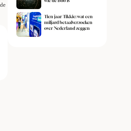
wie de Bob is
 de
Tien jaar Tikkie: wat een
miljard betaalverzoeken
over Nederland zeggen