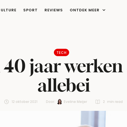
CULTURE
SPORT
REVIEWS
ONTDEK MEER
TECH
 40 jaar werken 
allebei
12 oktober 2021
Door:  
Eveline Meijer
2
 min read