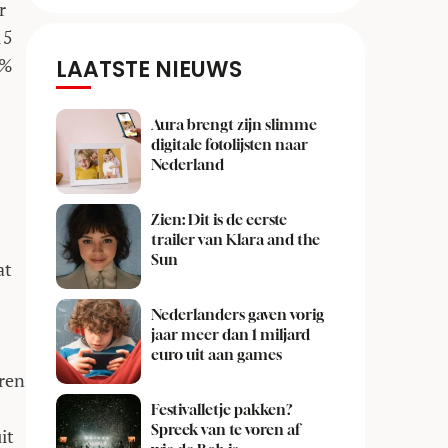
r
15
2%
LAATSTE NIEUWS
Aura brengt zijn slimme
digitale fotolijsten naar
Nederland
Zien: Dit is de eerste
trailer van Klara and the
Sun
at
Nederlanders gaven vorig
jaar meer dan 1 miljard
euro uit aan games
uren
Festivalletje pakken?
Spreek van te voren af
it